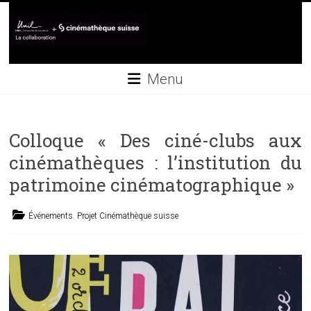
Skip
to
content
Collaboration
Menu
UNIL+Cinémathèque
suisse
Colloque « Des ciné-clubs aux
cinémathèques : l’institution du
patrimoine cinématographique »
Événements
,
Projet Cinémathèque suisse