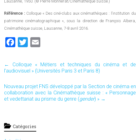
Lausanne, 1950. (© Pierre Monnerat/Cinémathèque suisse.)
Référence :
Colloque « Des ciné-clubs aux cinémathèques : l’institution du
patrimoine cinématographique », sous la direction de François Albera,
Cinémathèque suisse, Lausanne, 7-8 avril 2016.
F
T
E
a
wi
m
ce
tt
ai
←
Colloque « Métiers et techniques du cinéma et de
b
er
l
l’audiovisuel » (Universités Paris 3 et Paris 8)
o
Nouveau projet FNS développé par la Section de cinéma en
ok
collaboration avec la Cinémathèque suisse : « Personnage
et vedettariat au prisme du genre (
gender
) »
→
Catégories