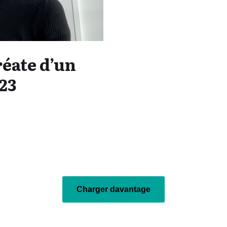
réate d’un
23
Charger davantage