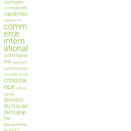
avantages
comparatifs
capabilités
capitalisme
comm
erce
intern
ational
communis
me
communs
construction
sociale
crise
croissa
nce
culture
cycle
division
du travail
démograp
hie
encastreme
nt
GATT