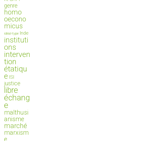
genre
homo
oecono
micus
Inde
idéal-type
instituti
ons
interven
tion
étatiqu
e
ISI
justice
libre
échang
e
malthusi
anisme
marché
marxism
e