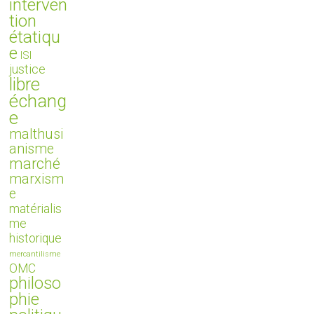
interven
tion
étatiqu
e
ISI
justice
libre
échang
e
malthusi
anisme
marché
marxism
e
matérialis
me
historique
mercantilisme
OMC
philoso
phie