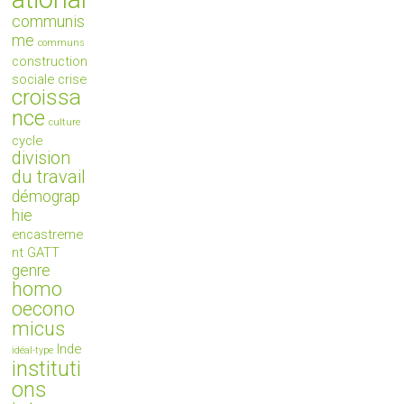
communis
me
communs
construction
sociale
crise
croissa
nce
culture
cycle
division
du travail
démograp
hie
encastreme
nt
GATT
genre
homo
oecono
micus
Inde
idéal-type
instituti
ons