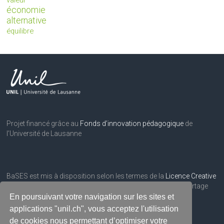
valeur
économie
alternative
équilibre
Projet financé grâce au
Fonds d’innovation pédagogique
de
l’Université de Lausanne
BaSES est mis à disposition selon les termes de la
Licence Creative
Commons Attribution
– Pas d’utilisation commerciale – Partage
dans les mêmes conditions 3.0 Suisse.
En poursuivant votre navigation sur les sites et
applications "unil.ch", vous acceptez l'utilisation
de cookies nous permettant d’optimiser votre