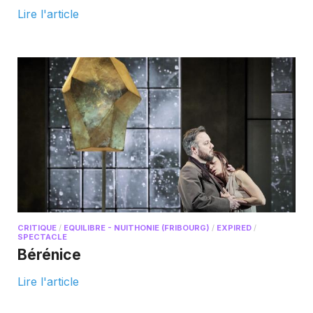
Lire l'article
CRITIQUE
/
EQUILIBRE - NUITHONIE (FRIBOURG)
/
EXPIRED
/
SPECTACLE
Bérénice
Lire l'article