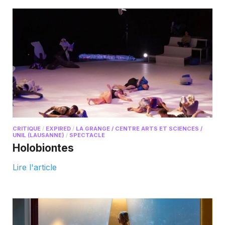
CRITIQUE
/
EXPIRED
/
LA GRANGE / CENTRE ARTS ET SCIENCES /
UNIL (LAUSANNE)
/
SPECTACLE
Holobiontes
Lire l'article