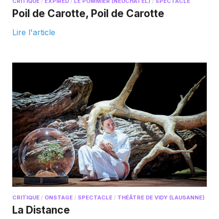
CRITIQUE
/
EXPIRED
/
LE POMMIER (NEUCHÂTEL)
/
SPECTACLE
Poil de Carotte, Poil de Carotte
Lire l'article
CRITIQUE
/
ONSTAGE
/
SPECTACLE
/
THÉÂTRE DE VIDY (LAUSANNE)
La Distance