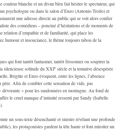
ouleur blanche et un divan bleu fait hésiter le spectateur, qui
hez un psychologue ou dans le salon d’Enzo (Antonio Troilo) et
nstaurent une adresse directe au public qui se voit alors confier
éaliste des comédiens – ponctué d’hésitations et de moments de
 relation d’empathie et de familiarité, qui place les
vec humour et insouciance, le thème toujours tabou de la
ues qui font tantôt fantasmer, tantôt frissonner ou soupirer la
e
la silencieuse solitude du XXI
siècle et la tentative désespérée
elle, Brigitte et Enzo évoquent, entre les lignes, l’absence
n père. Afin de combler cette sensation de vide, pas
 dévorante » pour les randonnées en montagne. Au fond de
flés le cruel manque d’intimité ressenti par Sandy (Isabelle
).
inte un sous-texte désenchanté et sinistre révélant une profonde
blic), les protagonistes gardent la tête haute et font miroiter un