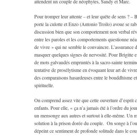
attendent un couple de néophytes, Sandy et Marc.
Pour tromper leur attente – et leur quête de sens ? – Br
porte la culotte et Enzo (Antonio Troilo) avoue se rabat
discussion bien que son comportement non verbal rév
entre les paroles et les comportements questionne né
de vivre » qui ne semble le convaincre. L’assurance d
masquer quelques signes de nervosité. Pour Brigitte et
de mots galvaudés empruntés à la sacro-sainte termin
tentative de prosélytisme en évoquant leur art de vivr
des comparaisons hasardeuses entre le bouddhisme et
spirituelle.
On comprend assez vite que cette ouverture d’esprit ca
enfants. Pour elle, « ça n’a jamais été à l’ordre du jou
un mensonge aux autres et surtout à elle-même. Un men
solution à la prison dorée du couple. On songe à l’
dépeint ce sentiment de profonde solitude dans le cou