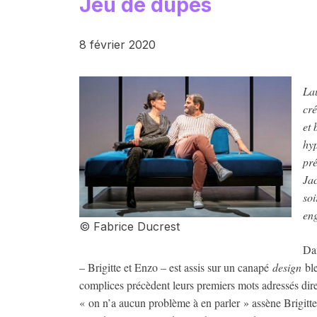
Jeu de dupes
8 février 2020
La
cr
et 
hyp
pré
Jac
soi
eng
© Fabrice Ducrest
Dan
– Brigitte et Enzo – est assis sur un canapé
design
ble
complices précèdent leurs premiers mots adressés dire
« on n’a aucun problème à en parler » assène Brigitte.