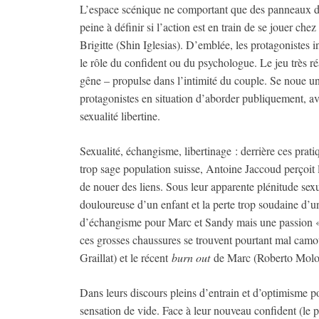
L’espace scénique ne comportant que des panneaux de c
peine à définir si l’action est en train de se jouer c
Brigitte (Shin Iglesias). D’emblée, les protagonistes i
le rôle du confident ou du psychologue. Le jeu très r
gêne – propulse dans l’intimité du couple. Se noue une
protagonistes en situation d’aborder publiquement, a
sexualité libertine.
Sexualité, échangisme, libertinage : derrière ces pratiq
trop sage population suisse, Antoine Jaccoud perçoit 
de nouer des liens. Sous leur apparente plénitude sexu
douloureuse d’un enfant et la perte trop soudaine d’u
d’échangisme pour Marc et Sandy mais une passion «
ces grosses chaussures se trouvent pourtant mal camou
Graillat) et le récent
burn out
de Marc (Roberto Molo
Dans leurs discours pleins d’entrain et d’optimisme po
sensation de vide. Face à leur nouveau confident (le pu