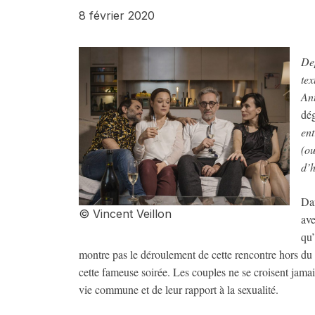
8 février 2020
Dep
tex
An
dé
ent
(ou
d’
Dan
© Vincent Veillon
ave
qu’
montre pas le déroulement de cette rencontre hors du 
cette fameuse soirée. Les couples ne se croisent jamai
vie commune et de leur rapport à la sexualité.