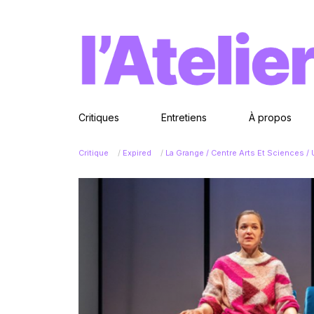
Critiques
Entretiens
À propos
Critique
/
Expired
/
La Grange / Centre Arts Et Sciences /