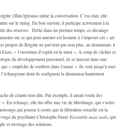
igitte (Shin Iglesias) mène la conversation. C’est clair, elle
tre sur le string. En bon suiveur, il participe activement à la
èle des réserves. Drôle dans un premier temps, ce décalage
anmoins sur ce qui peut amener cet homme à s’imposer cet « art
es propos de Brigitte ne parvient pas non plus, au demeurant, à
 Enzo, « l’ouverture d’esprit est le must ». À coup de clichés et
ologie du développement personnel, ils se lancent dans une
e qui « empêche de sombrer dans l’usure ». Ils vont jusqu’à oser
 l’échangisme dont ils soulignent la dimension hautement
che de criants non-dits. Par exemple, il aurait voulu des
r ». En échange, elle lui offre une vie de libertinage, qui s’avère
songe qui pousse à croire que la libération sexuelle est la
ouvrage du psychiatre Christophe Fauré
Ensemble mais seuls
, qui
ple et envisage des solutions.