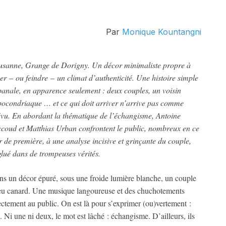
Par
Monique Kountangni
usanne, Grange de Dorigny. Un décor minimaliste propre à
éer
–
ou feindre
–
un climat d’authenticité. Une histoire simple
banale, en apparence seulement : deux couples, un voisin
ocondriaque … et ce qui doit arriver n’arrive pas comme
vu. En abordant la thématique de l’échangisme, Antoine
coud et Matthias Urban confrontent le public, nombreux en ce
r de première, à une analyse incisive et grinçante du couple,
lué dans de trompeuses vérités.
s un décor épuré, sous une froide lumière blanche, un couple
u canard. Une musique langoureuse et des chuchotements
ctement au public. On est là pour s’exprimer (ou)vertement :
 Ni une ni deux, le mot est lâché : échangisme. D’ailleurs, ils