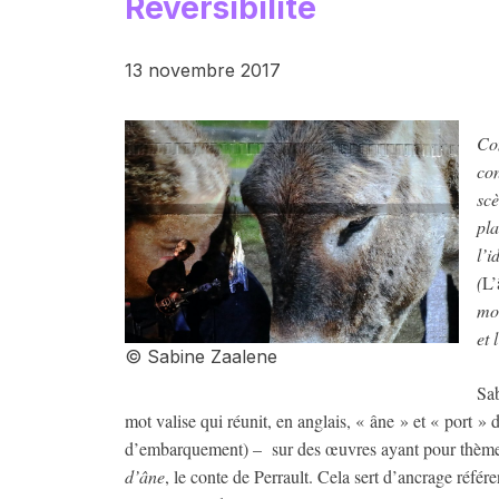
Réversibilité
13 novembre 2017
Com
co
scè
pla
l’i
(
L’
mou
et 
© Sabine Zaalene
Sab
mot valise qui réunit, en anglais, « âne » et « port » d
d’embarquement) – sur des œuvres ayant pour thème 
d’âne
, le conte de Perrault. Cela sert d’ancrage référe