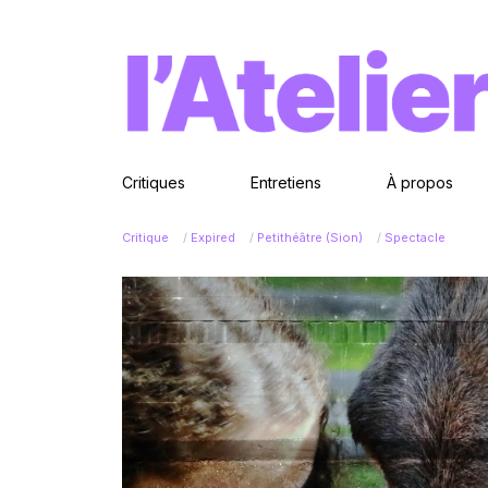
Critiques
Entretiens
À propos
Critique
/
Expired
/
Petithéâtre (Sion)
/
Spectacle