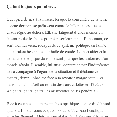
Ça finit toujours par aller…
Quel pied de nez à la misère, lorsque la conseillère de la reine
et cette dernière se prélassent contre le billard alors que le
chaos règne au dehors. Elles se fatiguent d’elles-mêmes en
faisant rouler les billes pour écraser leur ennui. Et pourtant, ce
sont bien les vieux rouages de ce système politique en faillite
qui auraient besoin de leur huile de coude. Le port altier et la
démarche énergique du roi ne sont plus que les fantômes d’un
monde révolu. Il semble, lui aussi, contaminé par l’indifférence
de sa compagne à l’égard de la situation et il déclame ce
mantra, devenu obsolète face à la révolte : malgré tout, « ça
ira » – un clin d’œil au refrain des sans-culottes en 1792 :«
Ah ça ira, ça ira, ça ira, les aristocrates on les pendra ! »
Face à ce tableau de personnalités apathiques, on se dit d’abord
que la « Fin de Louis », qu’annonce le titre, sera bénéfique
pour les Français. Mais en regard des tête-à-tête musclés entre