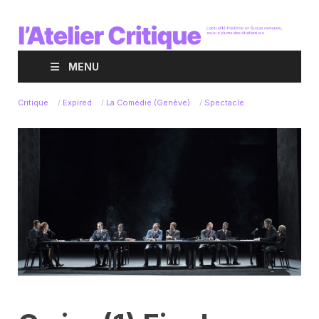
MENU
Critique
/
Expired
/
La Comédie (Genève)
/
Spectacle