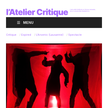
MENU
Critique
/
Expired
/
L'Arsenic (Lausanne)
/
Spectacle