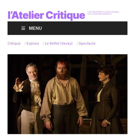
MENU
Critique
/
Expired
/
Le Reflet (Vevey)
/
Spectacle