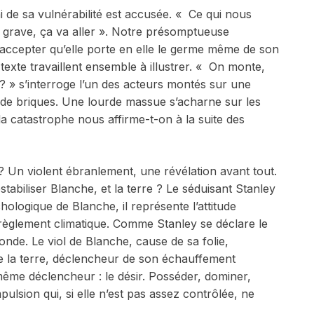
ni de sa vulnérabilité est accusée. « Ce qui nous
s grave, ça va aller ». Notre présomptueuse
t accepter qu’elle porte en elle le germe même de son
texte travaillent ensemble à illustrer. « On monte,
? » s’interroge l’un des acteurs montés sur une
de briques. Une lourde massue s’acharne sur les
 la catastrophe nous affirme-t-on à la suite des
? Un violent ébranlement, une révélation avant tout.
tabiliser Blanche, et la terre ? Le séduisant Stanley
ologique de Blanche, il représente l’attitude
érèglement climatique. Comme Stanley se déclare le
onde. Le viol de Blanche, cause de sa folie,
e la terre, déclencheur de son échauffement
me déclencheur : le désir. Posséder, dominer,
ulsion qui, si elle n’est pas assez contrôlée, ne