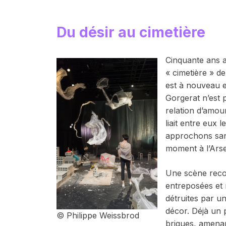
Du désir au cimetière
Cinquante ans a
« cimetière » d
est à nouveau e
Gorgerat n’est 
relation d’amou
liait entre eux
approchons san
moment à l’Arse
Une scène recou
entreposées et 
détruites par un
décor. Déjà un 
© Philippe Weissbrod
briques, amenan