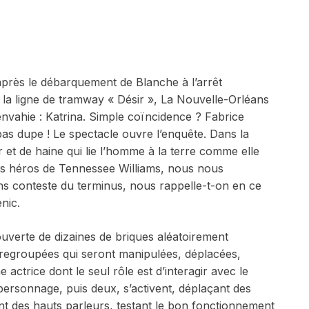
près le débarquement de Blanche à l’arrêt
e la ligne de tramway « Désir
»
, La Nouvelle-Orléans
nvahie : Katrina. Simple coïncidence ? Fabrice
pas dupe ! Le spectacle ouvre l’enquête. Dans la
r et de haine qui lie l’homme à la terre comme elle
 les héros de Tennessee Williams, nous nous
s conteste du terminus, nous rappelle-t-on en ce
nic.
verte de dizaines de briques aléatoirement
regroupées qui seront manipulées, déplacées,
e actrice dont le seul rôle est d’interagir avec le
personnage, puis deux, s’activent, déplaçant des
t des hauts parleurs, testant le bon fonctionnement