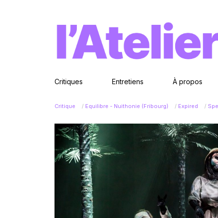
Critiques
Entretiens
À propos
Critique
/
Equilibre - Nuithonie (Fribourg)
/
Expired
/
Spe