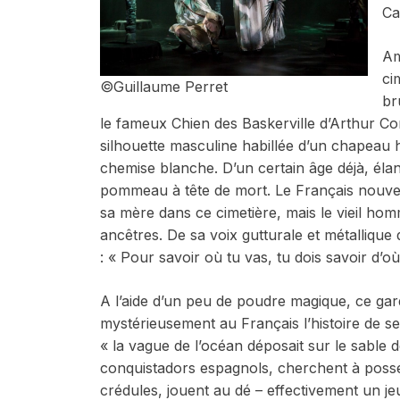
Ca
Am
ci
©Guillaume Perret
br
le fameux
Chien des Baskerville
d’Arthur Co
silhouette masculine habillée d’un chapeau 
chemise blanche. D’un certain âge déjà, élan
pommeau à tête de mort. Le Français nouvel
sa mère dans ce cimetière, mais le vieil homme
ancêtres. De sa voix gutturale et métallique
: « Pour savoir où tu vas, tu dois savoir d’où t
A l’aide d’un peu de poudre magique, ce gardi
mystérieusement au Français l’histoire de ses
« la vague de l’océan déposait sur le sabl
conquistadors espagnols, cherchent à posséd
crédules, jouent au dé – effectivement un je