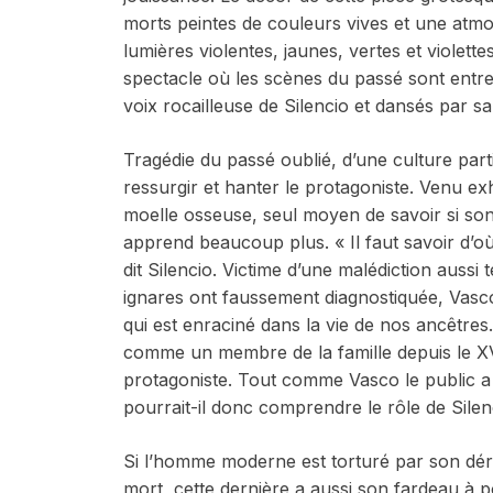
morts peintes de couleurs vives et une at
lumières violentes, jaunes, vertes et violette
spectacle où les scènes du passé sont entr
voix rocailleuse de Silencio et dansés par sa
Tragédie du passé oublié, d’une culture part
ressurgir et hanter le protagoniste. Venu e
moelle osseuse, seul moyen de savoir si so
apprend beaucoup plus. « Il faut savoir d’o
dit Silencio. Victime d’une malédiction auss
ignares ont faussement diagnostiquée, Vasc
qui est enraciné dans la vie de nos ancêtres.
comme un membre de la famille depuis le XVI
protagoniste. Tout comme Vasco le public a 
pourrait-il donc comprendre le rôle de Silen
Si l’homme moderne est torturé par son déra
mort, cette dernière a aussi son fardeau à p