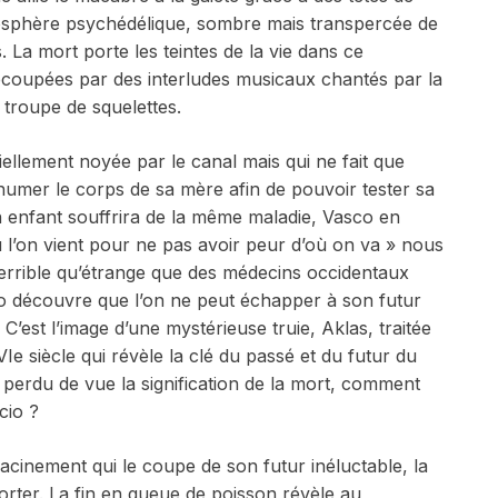
mosphère psychédélique, sombre mais transpercée de
s. La mort porte les teintes de la vie dans ce
ecoupées par des interludes musicaux chantés par la
 troupe de squelettes.
iellement noyée par le canal mais qui ne fait que
xhumer le corps de sa mère afin de pouvoir tester sa
n enfant souffrira de la même maladie, Vasco en
ù l’on vient pour ne pas avoir peur d’où on va » nous
i terrible qu’étrange que des médecins occidentaux
o découvre que l’on ne peut échapper à son futur
 C’est l’image d’une mystérieuse truie, Aklas, traitée
e siècle qui révèle la clé du passé et du futur du
perdu de vue la signification de la mort, comment
cio ?
cinement qui le coupe de son futur inéluctable, la
orter. La fin en queue de poisson révèle au