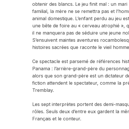
obtenir des blancs. Le jeu finit mal : un mar
familial, la mère ne se remettra pas et l’ho
animal domestique. L’enfant perdu au jeu 
une bête de foire au « cerveau atrophié », qu
il ne manquera pas de séduire une jeune nobl
S’ensuivent maintes aventures rocambolesque
histoires sacrées que raconte le vieil homme
Ce spectacle est parsemé de références his
Panama : l’arrière-grand-père du personnage
alors que son grand-père est un dictateur de
fiction attendent le spectateur, comme la p
Tremblay.
Les sept interprètes portent des demi-masqu
rôles. Seuls deux d’entre eux gardent la même
Français et le conteur.