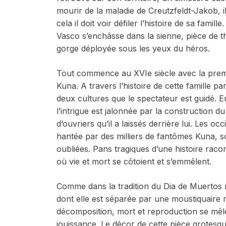
mourir de la maladie de Creutzfeldt-Jakob, i
cela il doit voir défiler l’histoire de sa famil
Vasco s’enchâsse dans la sienne, pièce de t
gorge déployée sous les yeux du héros.
Tout commence au XVIe siècle avec la premi
Kuna. A travers l’histoire de cette famille pa
deux cultures que le spectateur est guidé. E
l’intrigue est jalonnée par la construction 
d’ouvriers qu’il a laissés derrière lui. Les oc
hantée par des milliers de fantômes Kuna, so
oubliées. Pans tragiques d’une histoire rac
où vie et mort se côtoient et s’emmêlent.
Comme dans la tradition du Dia de Muertos me
dont elle est séparée par une moustiquaire
décomposition, mort et reproduction se mêl
jouissance. Le décor de cette pièce grotesque