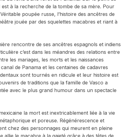
l est à la recherche de la tombe de sa mère. Pour
le. Véritable poupée russe, l’histoire des ancêtres de
héâtre jouée par des squelettes macabres et riant à
ère rencontre de ses ancêtres espagnols et indiens
rticulière c’est dans les méandres des relations entre
ntre les mariages, les morts et les naissances
du canal de Panama et les centaines de cadavres
cidentaux sont tournés en ridicule et leur histoire est
uvenirs de traditions que la famille de Vasco a
ontée avec le plus grand humour dans un spectacle
xicaine la mort est inextricablement liée à la vie
 métaphorique et poreuse. Régénérescence et
ent chez des personnages qui meurent en pleine
 allie le macabre à la gaieté grâce à des têtes de