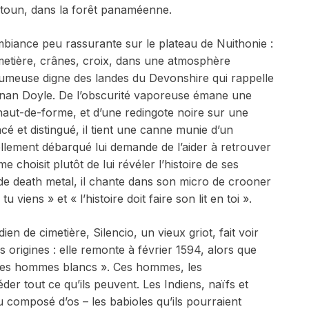
toun, dans la forêt panaméenne.
biance peu rassurante sur le plateau de Nuithonie :
metière, crânes, croix, dans une atmosphère
umeuse digne des landes du Devonshire qui rappelle
nan Doyle. De l’obscurité vaporeuse émane une
haut-de-forme, et d’une redingote noire sur une
cé et distingué, il tient une canne munie d’un
lement débarqué lui demande de l’aider à retrouver
 choisit plutôt de lui révéler l’histoire de ses
 de
death metal
, il chante dans son micro de crooner
u viens » et « l’histoire doit faire son lit en toi ».
en de cimetière, Silencio, un vieux griot, fait voir
 origines : elle remonte à février 1594, alors que
e des hommes blancs ». Ces hommes, les
er tout ce qu’ils peuvent. Les Indiens, naïfs et
u composé d’os – les babioles qu’ils pourraient