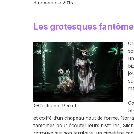
3 novembre 2015
Les grotesques fantôme
Cr
so
un
bi
jo
su
ma
Co
©Guillaume Perret
Si
et coiffé d’un chapeau haut de forme. Narrat
fantômes pour écouter leurs histoires, Sile
retrouve sur son territoire, un cimetière ca