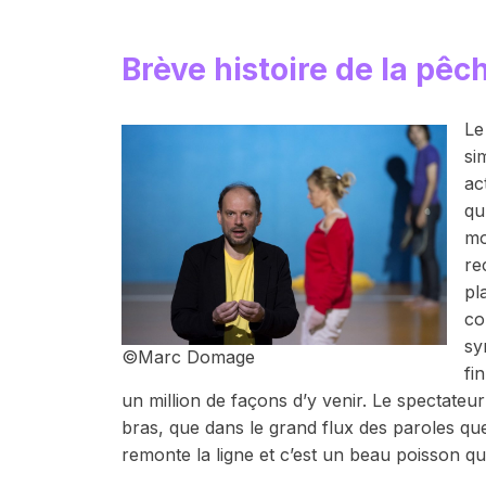
Brève histoire de la pêch
Le
si
ac
qu
mo
re
pl
co
sy
©Marc Domage
fi
un million de façons d’y venir. Le spectateu
bras, que dans le grand flux des paroles que
remonte la ligne et c’est un beau poisson qu