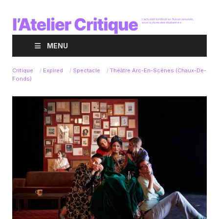
MENU
Critique
/
Expired
/
Spectacle
/
Théâtre Arc-En-Scènes (Chaux-De-
Fonds)