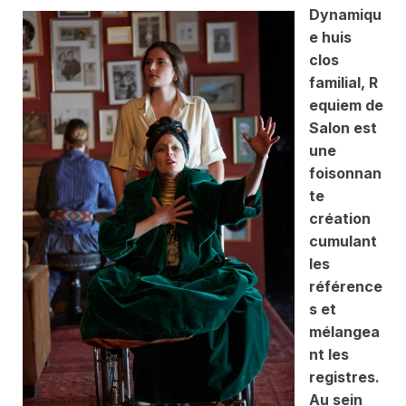
Dynamiqu
e huis
clos
familial,
R
equiem de
Salon
est
une
foisonnan
te
création
cumulant
les
référence
s et
mélangea
nt les
registres.
Au sein