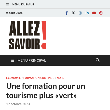
MENU DU HAUT
9 août 2026
Allez savoir!
Magazine de l'Université de Lausanne
MENU PRINCIPAL
ECONOMIE
/
FORMATION CONTINUE
/
NO 87
Une formation pour un
tourisme plus «vert»
17 octobre 2024