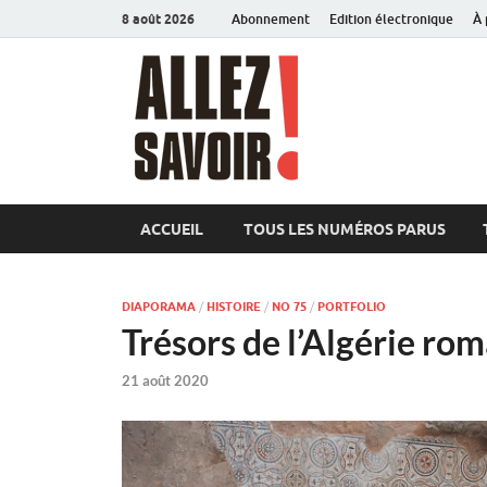
8 août 2026
Abonnement
Edition électronique
À 
Allez sav
Magazine de l'Université
ACCUEIL
TOUS LES NUMÉROS PARUS
DIAPORAMA
/
HISTOIRE
/
NO 75
/
PORTFOLIO
Trésors de l’Algérie ro
21 août 2020