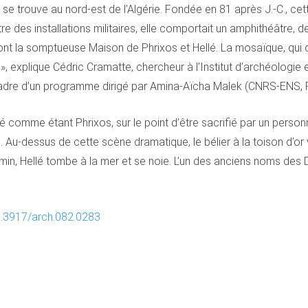
e trouve au nord-est de l’Algérie. Fondée en 81 après J.-C., cet
tre des installations militaires, elle comportait un amphithéâtre,
nt la somptueuse Maison de Phrixos et Hellé. La mosaïque, qui d
, explique Cédric Cramatte, chercheur à l’Institut d’archéologie 
cadre d’un programme dirigé par Amina-Aïcha Malek (CNRS-ENS, Par
 comme étant Phrixos, sur le point d’être sacrifié par un person
. Au-dessus de cette scène dramatique, le bélier à la toison d’or
in, Hellé tombe à la mer et se noie. L’un des anciens noms des Da
.3917
/
arch
.082.0283