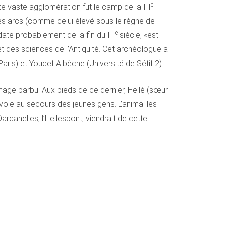
e
te vaste agglomération fut le camp de la III
 des arcs (comme celui élevé sous le règne de
e
ate probablement de la fin du III
siècle, «est
et des sciences de l’Antiquité. Cet archéologue a
is) et Youcef Aibèche (Université de Sétif 2).
nage barbu. Aux pieds de ce dernier, Hellé (sœur
 vole au secours des jeunes gens. L’animal les
rdanelles, l’Hellespont, viendrait de cette