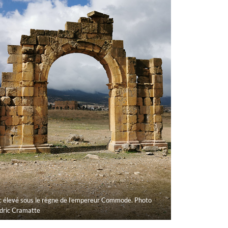
c élevé sous le règne de l’empereur Commode. Photo
dric Cramatte