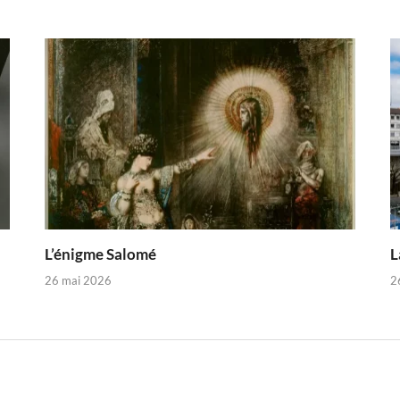
L’énigme Salomé
L
26 mai 2026
2