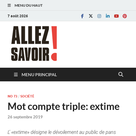
MENU DU HAUT
7 août 2026
Allez savoir!
Magazine de l'Université de Lausanne
MENU PRINCIPAL
NO 73
/
SOCIÉTÉ
Mot compte triple: extime
26 septembre 2019
L’ «extime» désigne le dévoilement au public de pans