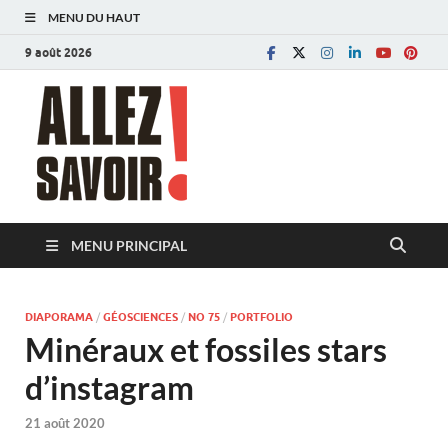
MENU DU HAUT
9 août 2026
Allez savoir!
Magazine de l'Université de Lausanne
MENU PRINCIPAL
DIAPORAMA
/
GÉOSCIENCES
/
NO 75
/
PORTFOLIO
Minéraux et fossiles stars
d’instagram
21 août 2020