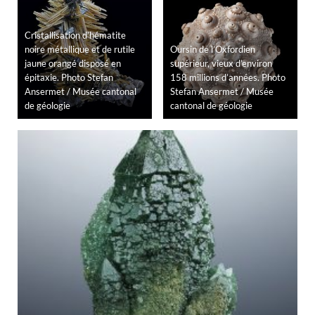
Cristallisation d’hématite
noire métallique et de rutile
Oursin de l’Oxfordien
jaune orangé disposé en
supérieur, vieux d’environ
épitaxie. Photo Stefan
158 millions d’années. Photo
Ansermet / Musée cantonal
Stefan Ansermet / Musée
de géologie
cantonal de géologie