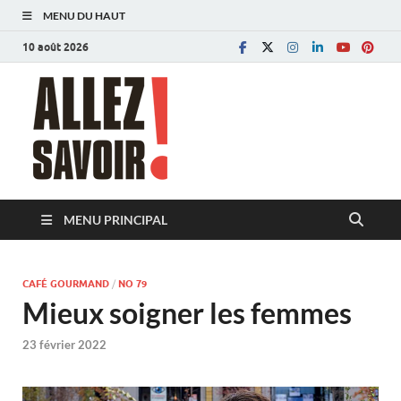
MENU DU HAUT
10 août 2026
Allez savoir!
Magazine de l'Université de Lausanne
MENU PRINCIPAL
CAFÉ GOURMAND
/
NO 79
Mieux soigner les femmes
23 février 2022