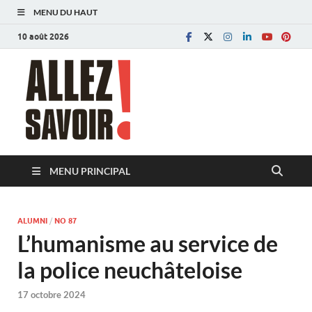
MENU DU HAUT
10 août 2026
Allez savoir!
Magazine de l'Université de Lausanne
MENU PRINCIPAL
ALUMNI
/
NO 87
L’humanisme au service de
la police neuchâteloise
17 octobre 2024