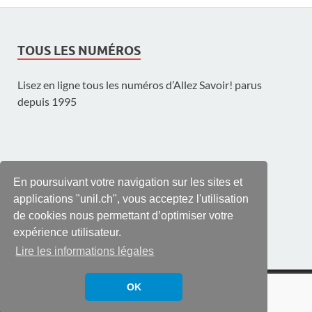
TOUS LES NUMÉROS
Lisez en ligne tous les numéros d’Allez Savoir! parus
depuis 1995
UNE PUBLICATION DE L'UNIL
En poursuivant votre navigation sur les sites et
applications "unil.ch", vous acceptez l'utilisation
de cookies nous permettant d’optimiser votre
expérience utilisateur.
Lire les informations légales
© UNIL | Université de Lausanne
OK
Propulsé par
WordPress
et
HitMag
.