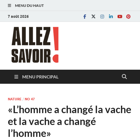
MENU DU HAUT
7 août 2026
Allez savoir!
Magazine de l'Université de Lausanne
MENU PRINCIPAL
NATURE
/
NO 47
«L’homme a changé la vache
et la vache a changé
l’homme»