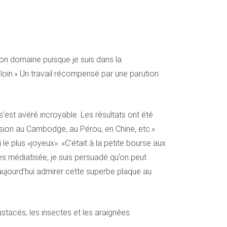
 mon domaine puisque je suis dans la
lus loin.» Un travail récompensé par une parution
’est avéré incroyable. Les résultats ont été
évision au Cambodge, au Pérou, en Chine, etc.»
 le plus «joyeux». «C’était à la petite bourse aux
ès médiatisée, je suis persuadé qu’on peut
 aujourd’hui admirer cette superbe plaque au
tacés, les insectes et les araignées.