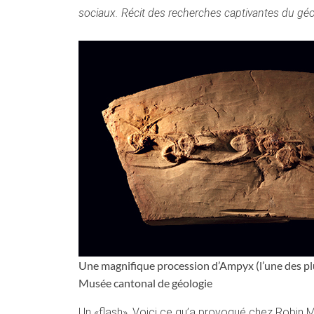
sociaux. Récit des recherches captivantes du géo
Une magnifique procession d’Ampyx (l’une des plu
Musée cantonal de géologie
Un «flash». Voici ce qu’a provoqué chez Robin Ma