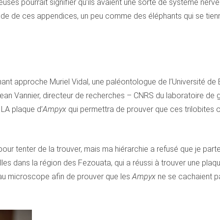
uses pourrait signifier qu’ils avaient une sorte de système nerveu
 l’aide de ces appendices, un peu comme des éléphants qui se tienn
 approche Muriel Vidal, une paléontologue de l’Université de Bres
an Vannier, directeur de recherches – CNRS du laboratoire de géo
 LA plaque d’
Ampyx
qui permettra de prouver que ces trilobites 
r tenter de la trouver, mais ma hiérarchie a refusé que je parte 
illes dans la région des Fezouata, qui a réussi à trouver une plaq
r au microscope afin de prouver que les
Ampyx
ne se cachaient pa