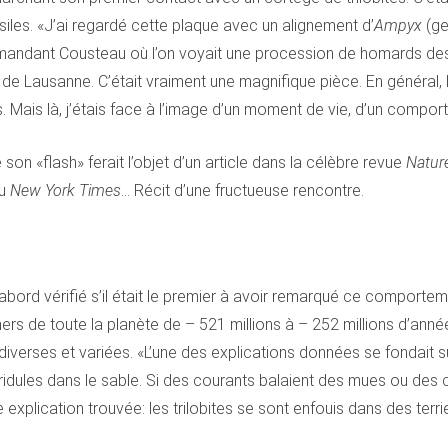
iles. «J’ai regardé cette plaque avec un alignement d’
Ampyx
(ge
ommandant Cousteau où l’on voyait une procession de homards des
 Lausanne. C’était vraiment une magnifique pièce. En général, le
 Mais là, j’étais face à l’image d’un moment de vie, d’un compor
on «flash» ferait l’objet d’un article dans la célèbre revue
Natur
du
New York Times
… Récit d’une fructueuse rencontre.
ord vérifié s’il était le premier à avoir remarqué ce comportem
rs de toute la planète de – 521 millions à – 252 millions d’anné
diverses et variées. «L’une des explications données se fondait 
ridules dans le sable. Si des courants balaient des mues ou des c
 explication trouvée: les trilobites se sont enfouis dans des terr