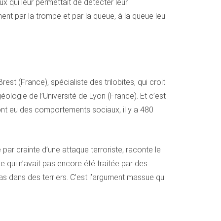
x qui leur permettait de détecter leur
ent par la trompe et par la queue, à la queue leu
t (France), spécialiste des trilobites, qui croit
logie de l’Université de Lyon (France). Et c’est
ont eu des comportements sociaux, il y a 480
par crainte d’une attaque terroriste, raconte le
ue qui n’avait pas encore été traitée par des
s dans des terriers. C’est l’argument massue qui