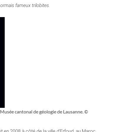
ormais fameux trilobites.
au Musée cantonal de géologie de Lausanne. ©
t en 2008 à côté de la ville d’Erfoud, au Maroc,