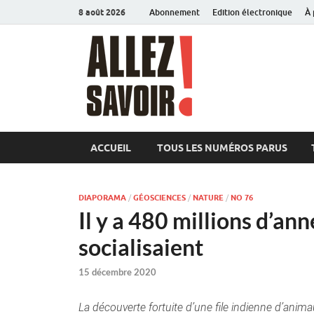
8 août 2026
Abonnement
Edition électronique
À 
Allez sav
Magazine de l'Université
ACCUEIL
TOUS LES NUMÉROS PARUS
DIAPORAMA
/
GÉOSCIENCES
/
NATURE
/
NO 76
Il y a 480 millions d’ann
socialisaient
15 décembre 2020
La découverte fortuite d’une file indienne d’ani