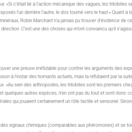
 «Si c’était lié à l’action mécanique des vagues, les trilobites s
osés l’un derrière l’autre, le dos tourné vers le haut.» Quant à la
inéraux, Robin Marchant n’a jamais pu trouver d’évidence de cett
irection. C’est une des choses qui m’ont convaincu qu’il s’agiss
rouver une preuve irréfutable pour contrer les arguments des exp
on à l’instar des homards actuels, mais la réfutaient par la suite.
 «Au sein des arthropodes, les trilobites sont les premiers chez
 et quelques autres espèces, n’en ont pas du tout et sont donc 
rales qui jouaient certainement un rôle tactile et sensoriel. Sino
ment des signaux chimiques (comparables aux phéromones) et se t