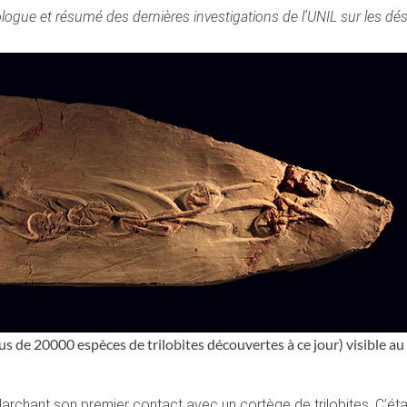
logue et résumé des dernières investigations de l’UNIL sur les dés
s de 20000 espèces de trilobites découvertes à ce jour) visible 
rchant son premier contact avec un cortège de trilobites. C’étai