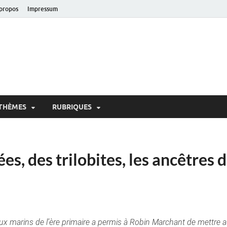
propos
Impressum
oir!
 de Lausanne
THÈMES
RUBRIQUES
ées, des trilobites, les ancêtres 
maux marins de l’ère primaire a permis à Robin Marchant de mettre