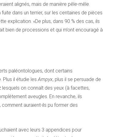
eraient alignés, mais de manière pêle-mêle.
 fuite dans un terrier, sur les centaines de pièces
e explication. «De plus, dans 90 % des cas, ils
ait bien de processions et qui m’ont encouragé à
erts paléontologues, dont certains
 Plus il étudie les
Ampyx
, plus il se persuade de
 lesquels on connaît des yeux (à facettes,
complètement aveugles. En revanche, ils
n, comment auraient-ils pu former des
ouchaient avec leurs 3 appendices pour