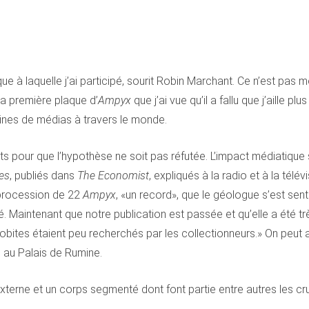
ue à laquelle j’ai participé, sourit Robin Marchant. Ce n’est pas
la première plaque d’
Ampyx
que j’ai vue qu’il a fallu que j’aille p
aines de médias à travers le monde.
s pour que l’hypothèse ne soit pas réfutée. L’impact médiatique s
es
, publiés dans
The Economist
, expliqués à la radio et à la tél
e procession de 22
Ampyx
, «un record», que le géologue s’est senti
 Maintenant que notre publication est passée et qu’elle a été tr
rilobites étaient peu recherchés par les collectionneurs.» On peut
 au Palais de Rumine.
rne et un corps segmenté dont font partie entre autres les crus