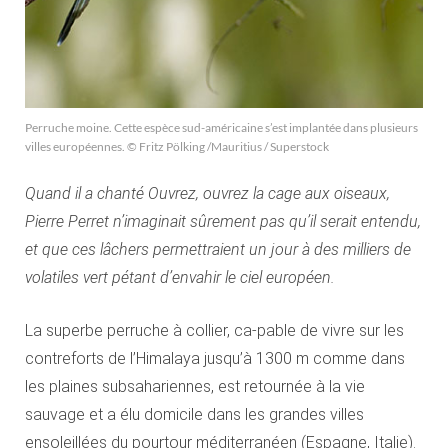
Perruche moine. Cette espèce sud-américaine s’est implantée dans plusieurs
villes européennes. © Fritz Pölking /Mauritius / Superstock
Quand il a chanté Ouvrez, ouvrez la cage aux oiseaux,
Pierre Perret n’imaginait sûrement pas qu’il serait entendu,
et que ces lâchers permettraient un jour à des milliers de
volatiles vert pétant d’envahir le ciel européen.
La superbe perruche à collier, ca-pable de vivre sur les
contreforts de l’Himalaya jusqu’à 1300 m comme dans
les plaines subsahariennes, est retournée à la vie
sauvage et a élu domicile dans les grandes villes
ensoleillées du pourtour méditerranéen (Espagne, Italie).