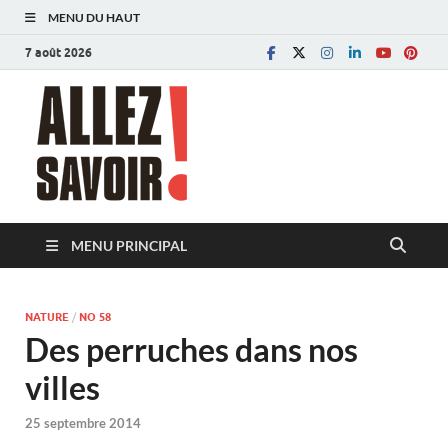
MENU DU HAUT
7 août 2026
Allez savoir!
Magazine de l'Université de Lausanne
MENU PRINCIPAL
NATURE
/
NO 58
Des perruches dans nos
villes
25 septembre 2014