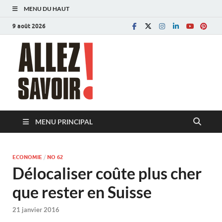
MENU DU HAUT
9 août 2026
Allez savoir!
Magazine de l'Université de Lausanne
MENU PRINCIPAL
ECONOMIE
/
NO 62
Délocaliser coûte plus cher
que rester en Suisse
21 janvier 2016