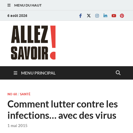
MENU DU HAUT
6 août 2026
Allez savoir!
Magazine de l'Université de Lausanne
MENU PRINCIPAL
NO 60
/
SANTÉ
Comment lutter contre les
infections… avec des virus
1 mai 2015