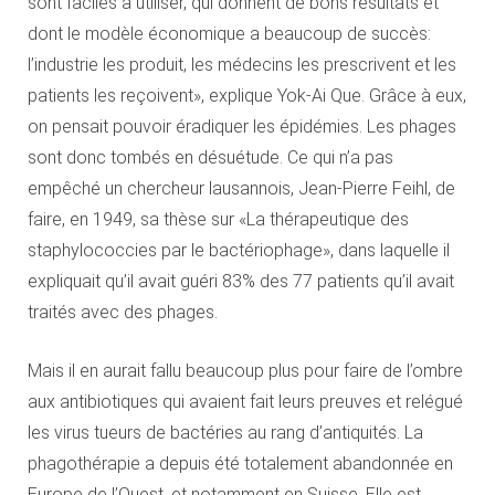
sont faciles à utiliser, qui donnent de bons résultats et
dont le modèle économique a beaucoup de succès:
l’industrie les produit, les médecins les prescrivent et les
patients les reçoivent», explique Yok-Ai Que. Grâce à eux,
on pensait pouvoir éradiquer les épidémies. Les phages
sont donc tombés en désuétude. Ce qui n’a pas
empêché un chercheur lausannois, Jean-Pierre Feihl, de
faire, en 1949, sa thèse sur «La thérapeutique des
staphylococcies par le bactériophage», dans laquelle il
expliquait qu’il avait guéri 83% des 77 patients qu’il avait
traités avec des phages.
Mais il en aurait fallu beaucoup plus pour faire de l’ombre
aux antibiotiques qui avaient fait leurs preuves et relégué
les virus tueurs de bactéries au rang d’antiquités. La
phagothérapie a depuis été totalement abandonnée en
Europe de l’Ouest, et notamment en Suisse. Elle est