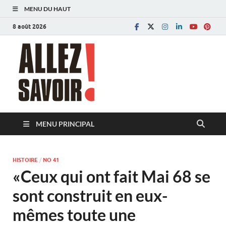
MENU DU HAUT
8 août 2026
Allez savoir!
Magazine de l'Université de Lausanne
MENU PRINCIPAL
HISTOIRE
/
NO 41
«Ceux qui ont fait Mai 68 se
sont construit en eux-
mêmes toute une