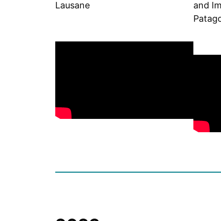
Lausane
and I
Patago