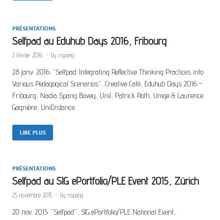
PRÉSENTATIONS
Selfpad au Eduhub Days 2016, Fribourg
2 février 2016
-
by
nspang
28 janv. 2016: “Selfpad: Integrating Reflective Thinking Practices into
Various Pedagogical Scenarios”, Creative Café, Eduhub Days 2016 –
Fribourg, Nadia Spang Bovey, Unil, Patrick Roth, Unige & Laurence
Gagnière, UniDistance.
LIRE PLUS
PRÉSENTATIONS
Selfpad au SIG ePortfolio/PLE Event 2015, Zürich
25 novembre 2015
-
by
nspang
20 nov. 2015: “Selfpad”, SIG ePortfolio/PLE National Event,