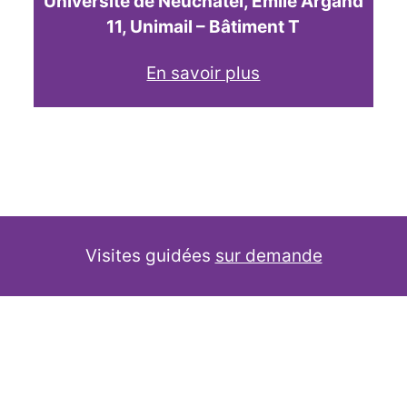
Université de Neuchâtel, Emile Argand
11, Unimail – Bâtiment T
En savoir plus
Visites guidées
sur demande