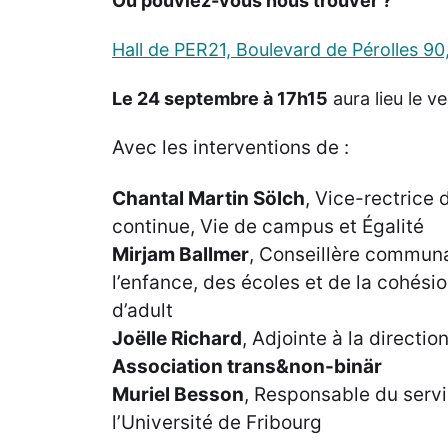
Où pouviez-vous nous trouver ?
Hall de PER21, Boulevard de Pérolles 90
Le 24 septembre à 17h15
aura lieu le 
Avec les interventions de :
Chantal Martin Sölch
, Vice-rectrice 
continue, Vie de campus et Égalité
Mirjam Ballmer
, Conseillère communal
l’enfance, des écoles et de la cohésio
d’adult
Joëlle Richard
, Adjointe à la directi
Association trans&non-binär
Muriel Besson
, Responsable du servic
l’Université de Fribourg