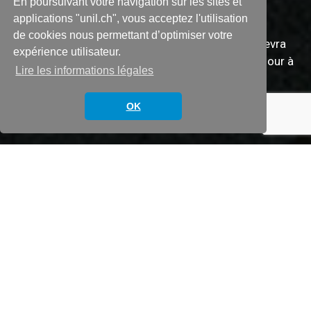
Windows 11
En poursuivant votre navigation sur les sites et
applications "unil.ch", vous acceptez l'utilisation
de cookies nous permettant d’optimiser votre
À partir du 14 octobre 2025, Windows 10 ne recevra
expérience utilisateur.
plus aucune mise à jour de sécurité. Une mise à jour à
Lire les informations légales
Windows 11 est donc inévitable.
OK
20 juin 2025
Un changement facile
Pendant près de dix ans, Windows 10 a évolué de
façon progressive. Le système recevait régulièrement
des mises à jour de sécurité et quelques nouvelles
fonctionnalités, mais sans véritables
bouleversements dans son apparence ou son