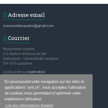
Adresse email
monumentsvaudois@gmail.com
Courrier
Monuments vaudois
c/o Section d’histoire de l’art
Anthropole – Université de Lausanne
CH-1015 Lausanne
La revue est sur
e-periodica
!
En poursuivant votre navigation sur les sites et
Réseaux sociaux
applications "unil.ch", vous acceptez l'utilisation
de cookies nous permettant d’optimiser votre
expérience utilisateur.
Lire les informations légales