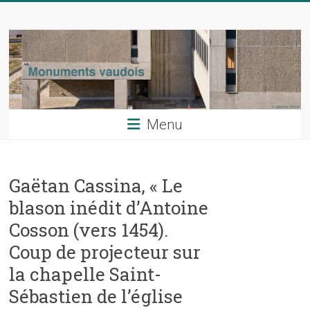
Skip
Monuments
to
content
vaudois
La
revue
du
Menu
patrimoine
artistique
du
Gaëtan Cassina, « Le
canton
de
blason inédit d’Antoine
Vaud
Cosson (vers 1454).
Coup de projecteur sur
la chapelle Saint-
Sébastien de l’église