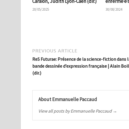
Caraion, Judith Lyon-Caen (dir.)
enfermé·e·
20/05/2025
30/08/2024
PREVIOUS ARTICLE
ReS Futurae: Présence de la science-fiction dans l
bande dessinée d’expression française | Alain Boil
(dir.)
About Emmanuelle Paccaud
View all posts by Emmanuelle Paccaud →