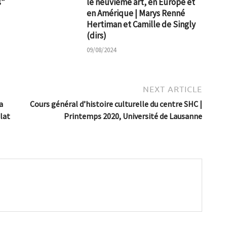
s”
le neuvième art, en Europe et
en Amérique | Marys Renné
Hertiman et Camille de Singly
(dirs)
09/08/2024
NEXT ARTICLE
a
Cours général d’histoire culturelle du centre SHC |
lat
Printemps 2020, Université de Lausanne