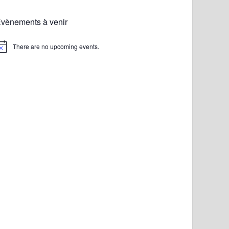
vènements à venir
There are no upcoming events.
otice