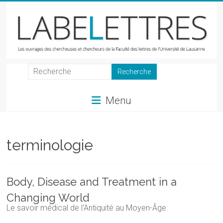
Skip
to
content
LabeLettres
Les
Menu
ouvrages
des
chercheuses
et
terminologie
chercheurs
de
la
Body, Disease and Treatment in a
Faculté
Changing World
des
Le savoir médical de l'Antiquité au Moyen-Âge.
lettres