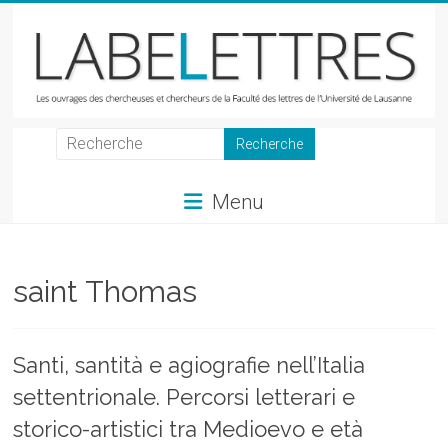
Skip
to
content
LabeLettres
Les
Menu
ouvrages
des
chercheuses
et
saint Thomas
chercheurs
de
la
Santi, santità e agiografie nell’Italia
Faculté
settentrionale. Percorsi letterari e
des
lettres
storico-artistici tra Medioevo e età