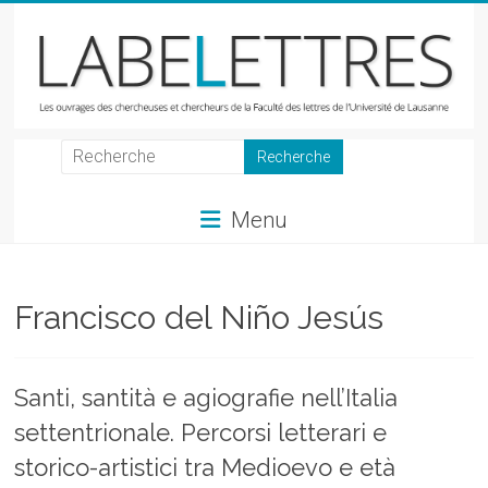
Skip
to
content
LabeLettres
Les
Menu
ouvrages
des
chercheuses
et
Francisco del Niño Jesús
chercheurs
de
la
Santi, santità e agiografie nell’Italia
Faculté
settentrionale. Percorsi letterari e
des
lettres
storico-artistici tra Medioevo e età