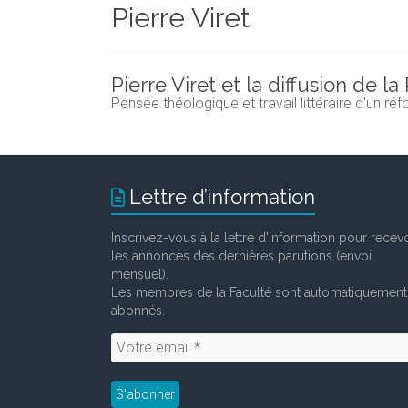
Pierre Viret
et
chercheurs
de
la
Pierre Viret et la diffusion de l
Faculté
Pensée théologique et travail littéraire d'un r
des
lettres
Lettre d’information
Inscrivez-vous à la lettre d'information pour recevo
les annonces des dernières parutions (envoi
mensuel).
Les membres de la Faculté sont automatiquement
abonnés.