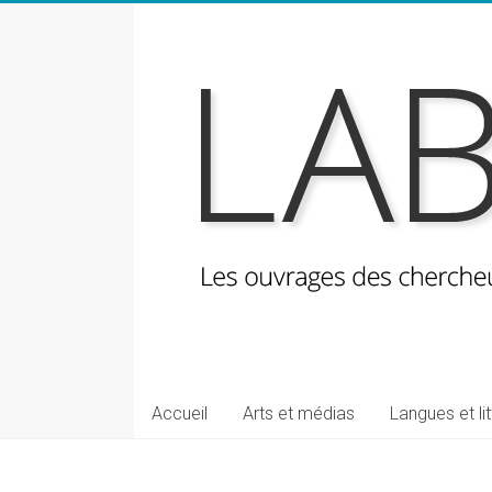
Skip
to
content
LabeLettres
Les
Accueil
Arts et médias
Langues et li
ouvrages
des
chercheuses