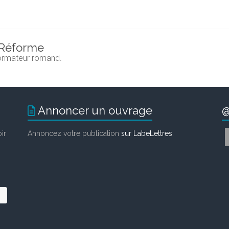
a Réforme
éformateur romand.
Annoncer un ouvrage
@
ir
Annoncez votre publication
sur LabeLettres
.