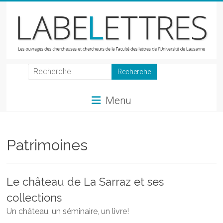
Skip
to
content
LabeLettres
Les
Menu
ouvrages
des
chercheuses
et
Patrimoines
chercheurs
de
la
Le château de La Sarraz et ses
Faculté
collections
des
lettres
Un château, un séminaire, un livre!