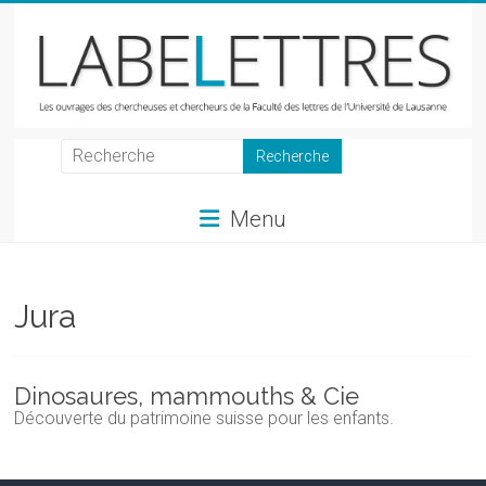
Skip
to
content
LabeLettres
Les
Menu
ouvrages
des
chercheuses
et
Jura
chercheurs
de
la
Dinosaures, mammouths & Cie
Faculté
Découverte du patrimoine suisse pour les enfants.
des
lettres