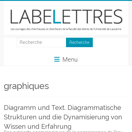
Skip
to
content
LabeLettres
Les
Menu
ouvrages
des
chercheuses
et
graphiques
chercheurs
de
la
Diagramm und Text. Diagrammatische
Faculté
Strukturen und die Dynamisierung von
des
lettres
Wissen und Erfahrung