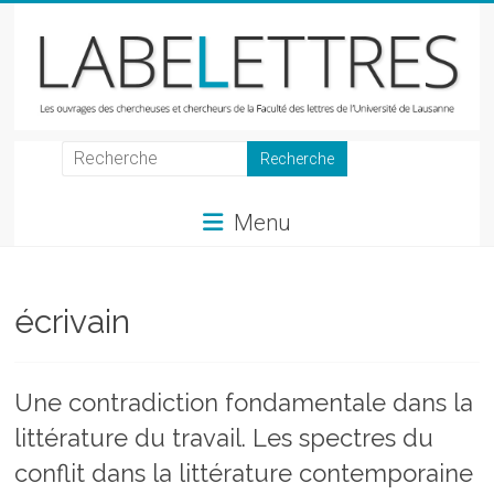
Skip
to
content
LabeLettres
Les
Menu
ouvrages
des
chercheuses
et
écrivain
chercheurs
de
la
Une contradiction fondamentale dans la
Faculté
littérature du travail. Les spectres du
des
lettres
conflit dans la littérature contemporaine