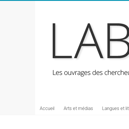
Skip
to
content
LabeLettres
Les
Accueil
Arts et médias
Langues et li
ouvrages
des
chercheuses