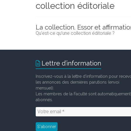
collection éditoriale
et
chercheurs
de
la
La collection. Essor et affirmatio
Faculté
Qu’est-ce qu’une collection éditoriale ?
des
lettres
Lettre d’information
Inscrivez-vous à la lettre d'information pour recevo
les annonces des dernières parutions (envoi
mensuel).
Les membres de la Faculté sont automatiquement
abonnés.