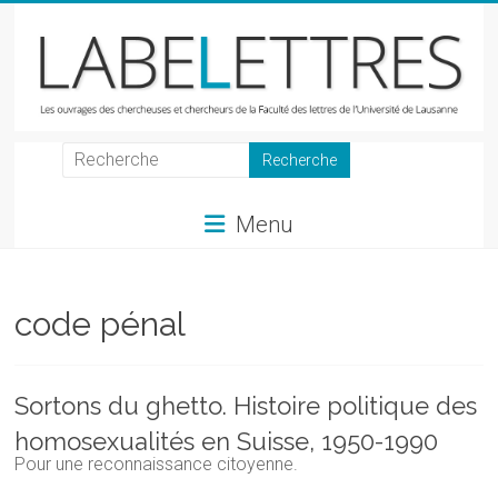
Skip
to
content
LabeLettres
Les
Menu
ouvrages
des
chercheuses
et
code pénal
chercheurs
de
la
Sortons du ghetto. Histoire politique des
Faculté
homosexualités en Suisse, 1950-1990
des
Pour une reconnaissance citoyenne.
lettres