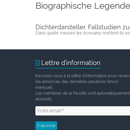
Biographische Legend
et
chercheurs
de
la
Dichterdarsteller. Fallstudien 
Faculté
Dans quelle mesure les écrivains mettent-ils e
des
lettres
Lettre d’information
Inscrivez-vous à la lettre d'information pour recevo
les annonces des dernières parutions (envoi
mensuel).
Les membres de la Faculté sont automatiquement
abonnés.