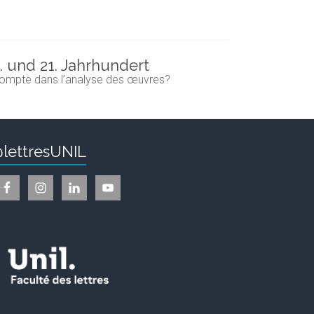
. und 21. Jahrhundert
n compte dans l’analyse des œuvres?
lettresUNIL