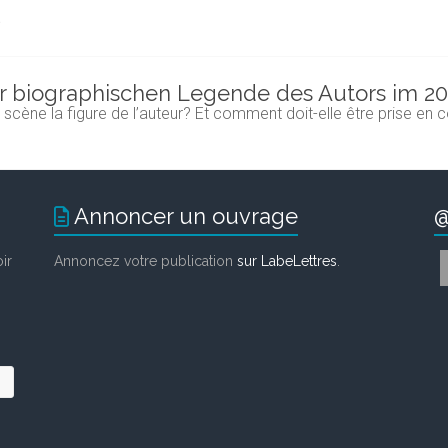
e
zur biographischen Legende des Autors im 20
n scène la figure de l’auteur? Et comment doit-elle être prise e
Annoncer un ouvrage
@
ir
Annoncez votre publication
sur LabeLettres
.