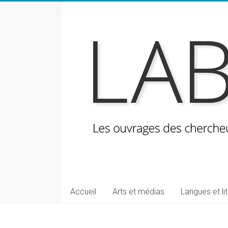
Skip
to
content
LabeLettres
Les
Accueil
Arts et médias
Langues et li
ouvrages
des
chercheuses