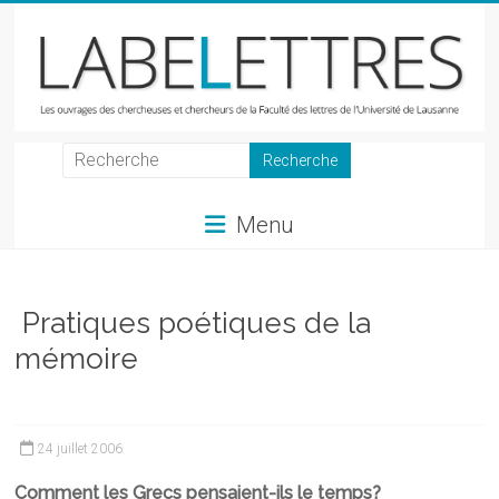
Skip
to
content
LabeLettres
Les
Menu
ouvrages
des
chercheuses
et
Pratiques poétiques de la
chercheurs
mémoire
de
la
Faculté
des
24 juillet 2006
lettres
Comment les Grecs pensaient-ils le temps?