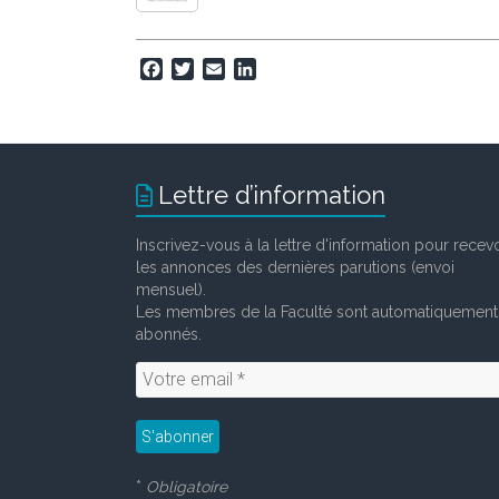
F
T
E
L
a
w
m
i
c
i
a
n
e
t
i
k
b
t
l
e
o
e
d
Lettre d’information
o
r
I
k
n
Inscrivez-vous à la lettre d'information pour recevo
les annonces des dernières parutions (envoi
mensuel).
Les membres de la Faculté sont automatiquement
abonnés.
*
Obligatoire