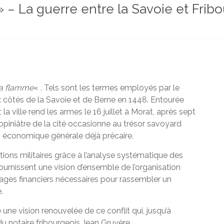
» – La guerre entre la Savoie et Frib
 la flamme
« . Tels sont les termes employés par le
x côtés de la Savoie et de Berne en 1448. Entourée
a ville rend les armes le 16 juillet à Morat, après sept
piniâtre de la cité occasionne au trésor savoyard
n économique générale déjà précaire.
tions militaires grâce à l’analyse systématique des
urnissent une vision d’ensemble de l’organisation
uages financiers nécessaires pour rassembler un
.
e une vision renouvelée de ce conflit qui, jusqu’à
 du notaire fribourgeois Jean Gruyère.