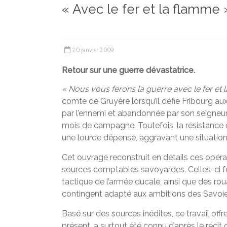
« Avec le fer et la flamme 
et
chercheurs
de
la
20 janvier 2009
Faculté
des
Retour sur une guerre dévastatrice.
lettres
« Nous vous ferons la guerre avec le fer et
comte de Gruyère lorsqu’il défie Fribourg au
par l’ennemi et abandonnée par son seigneur, l
mois de campagne. Toutefois, la résistance o
une lourde dépense, aggravant une situatio
Cet ouvrage reconstruit en détails ces opéra
sources comptables savoyardes. Celles-ci fo
tactique de l’armée ducale, ainsi que des ro
contingent adapté aux ambitions des Savoie
Basé sur des sources inédites, ce travail offr
présent, a surtout été connu d’après le récit