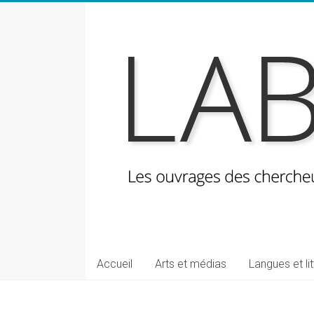
Skip
to
content
LabeLettres
Les
Accueil
Arts et médias
Langues et li
ouvrages
des
chercheuses