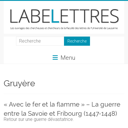
Skip
to
content
LabeLettres
Les
Menu
ouvrages
des
chercheuses
et
Gruyère
chercheurs
de
la
« Avec le fer et la flamme » – La guerre
Faculté
entre la Savoie et Fribourg (1447-1448)
des
Retour sur une guerre dévastatrice.
lettres