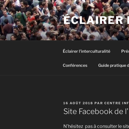
Aller
au
ÉCLAIRER 
contenu
principal
Éclairer l’interculturalité
Pré
Conférences
Guide pratique d
PUBLIÉ
16 AOÛT 2018
PAR
CENTRE IN
LE
Site Facebook de l
N’hésitez pas à consulter le sit