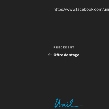
https://www.facebook.com/unil
Navigation
Article
PRÉCÉDENT
de
précédent
Offre de stage
l’article