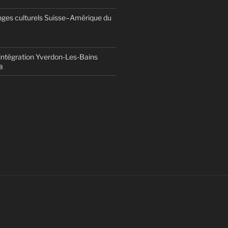
nges culturels Suisse–Amérique du
 intégration Yverdon-Les-Bains
8