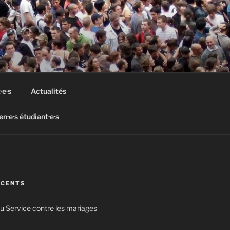
·e·s
Actualités
n·e·s étudiant·e·s
ÉCENTS
du Service contre les mariages