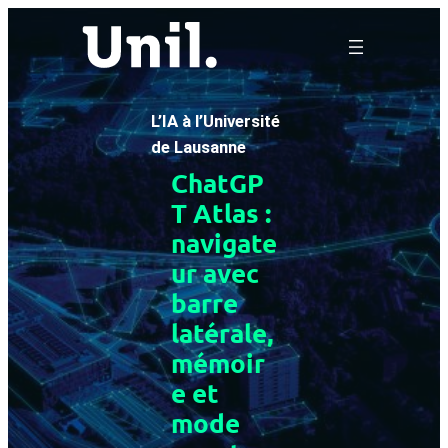
Aller
au
contenu
L’IA à l’Université
de Lausanne
ChatGP
T Atlas :
navigate
ur avec
barre
latérale,
mémoir
e et
mode