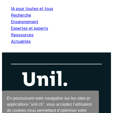
IA pour toutes et tous
Recherche
Enseignement
Expertes et experts
Ressources
Actualités
En poursuivant votre navigation sur les sites et
Intelligence artificielle — Regards sur l'IA à
applications "unil.ch", vous acceptez l'utilisation
l'UNIL
de cookies nous permettant d’optimiser votre