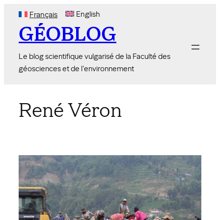
Skip
English
Français
to
GÉOBLOG
content
Le blog scientifique vulgarisé de la Faculté des
géosciences et de l'environnement
René Véron